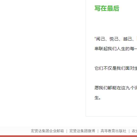
宏贤达集团企业邮箱
|
宏贤达集团微博
|
高等教育出版社
|
农