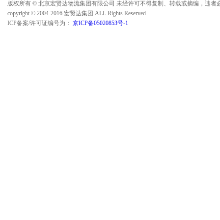
版权所有 © 北京宏贤达物流集团有限公司 未经许可不得复制、转载或摘编，违者
copyright © 2004-2016 宏贤达集团 ALL Rights Reserved
ICP备案/许可证编号为：
京ICP备05020853号-1