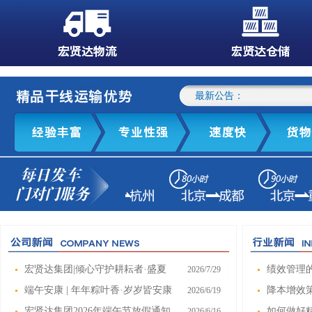
最新公告：
宏贤达集团|倾心守护耕耘者·盛夏
绩效管理
2026/7/29
传递一缕凉
端午安康 | 年年粽叶香·岁岁皆安康
降本增效
2026/6/19
宏贤达集团2026年端午节放假通知
如何做好
2026/6/16