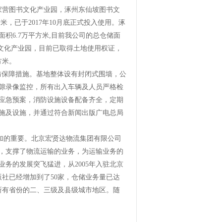
宋家营图书文化产业园，涿州东仙坡图书文
，已于2017年10月底正式投入使用。涿
积6.7万平方米,目前我公司的总仓储面
图书文化产业园，目前已取得土地使用权证，
方米。
保障措施。基地整体设有封闭式围墙，公
间隙录像监控，所有出入车辆及人员严格检
应急预案，消防设施设备配备齐全，定期
施及设施，并通过符合新闻出版广电总局
的重要。北京宏贤达物流集团有限公司
，支撑了物流运输的业务，为运输业务的
务的发展突飞猛进，从2005年入驻北京
社已经增加到了50家，仓储业务量已达
所有省份的二、三级及县级城市地区。随