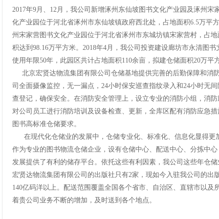
2017年9月、12月，我公司新增涿州东仙坡图书文化产业园及涿州
化产业园位于河北省涿州市东仙坡镇政府西北处，占地面积6.5万平方米
州宋家营图书文化产业园位于河北省涿州市东城坊镇宋家营村，占地面
积达到98.16万平方米。2018年4月，我公司投资建设廊坊市永清
使用年限50年，此园区共计占地面积110余亩，拟建仓储面积20万平
北京宏贤达物流集团有限公司仓储基地提供完善的后勤保障和消防
司全面摄像监控，无一漏点，24小时保安巡查指纹录入和24小时无
查登记，确保安全。在消防安全管理上，设立专业的消防小组，消防
对公司员工进行消防培训及设备检查、更新，全库区配有消防应急措
图书高标准仓储要求。
在现代化仓储业的发展中，仓储专业化、标准化、信息化显得更加
作为专业的图书物流仓储企业，设有仓储中心、配送中心、分拣中心
发展提供了有利的储存平台。依托这些有利因素，我公司这些年仓储业
宏贤达物流集团有限公司的出版社只有2家，现如今入驻我公司的出版
140亿码洋以上。配送范围覆盖全国各个省市、自治区、直辖市以及
着贵公司业务不断的增加，及时送到各个地点。