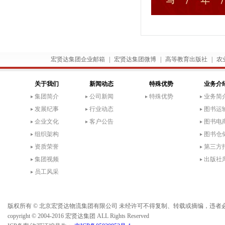
宏贤达集团企业邮箱
|
宏贤达集团微博
|
高等教育出版社
|
农
关于我们
新闻动态
特殊优势
业务介
集团简介
公司新闻
特殊优势
业务简
发展纪事
行业动态
图书运
企业文化
客户公告
图书电
组织架构
图书仓
资质荣誉
第三方
集团视频
出版社
员工风采
版权所有 © 北京宏贤达物流集团有限公司 未经许可不得复制、转载或摘编，违者
copyright © 2004-2016 宏贤达集团 ALL Rights Reserved