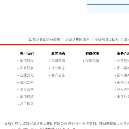
宏贤达集团企业邮箱
|
宏贤达集团微博
|
高等教育出版社
|
农
关于我们
新闻动态
特殊优势
业务介
集团简介
公司新闻
特殊优势
业务简
发展纪事
行业动态
图书运
企业文化
客户公告
图书电
组织架构
图书仓
资质荣誉
第三方
集团视频
出版社
员工风采
版权所有 © 北京宏贤达物流集团有限公司 未经许可不得复制、转载或摘编，违者