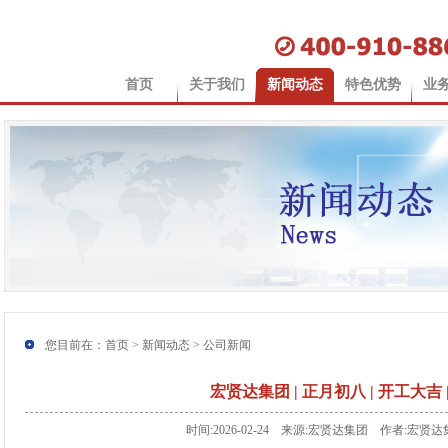
首页
关于我们
新闻动态
特色优势
业
您目前在：
首页
>
新闻动态
>
公司新闻
宏贤达集团 | 正月初八 | 开工大吉 
时间:2026-02-24 来源:宏贤达集团 作者:宏贤达集