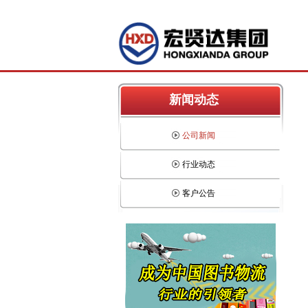
新闻动态
公司新闻
行业动态
客户公告