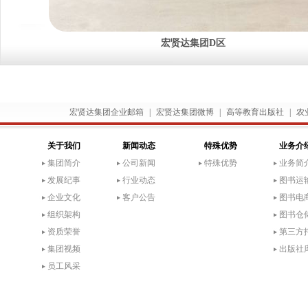
宏贤达集团D区
宏贤达集团企业邮箱
|
宏贤达集团微博
|
高等教育出版社
|
农
关于我们
新闻动态
特殊优势
业务介
集团简介
公司新闻
特殊优势
业务简
发展纪事
行业动态
图书运
企业文化
客户公告
图书电
组织架构
图书仓
资质荣誉
第三方
集团视频
出版社
员工风采